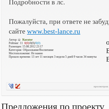
Подробности в лс.
Пожалуйста, при ответе не забудь
сайте
www.best-lance.ru
Автор:
Kurator
Рейтинг:
11
0(0)
/0(0)/
0(0)
Размещен: 15.08.2012 23:17
Категория: Образование/Воспитание
Местоположение: Не важно
Прошло времени: 13 лет 11 месяцев 3 недели 5 дней 9 часов 34 минуты
просмотров
Предложения по проекту