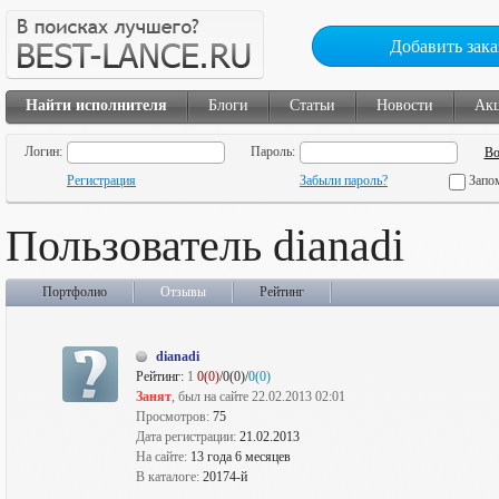
Добавить зака
Найти исполнителя
Блоги
Статьи
Новости
Ак
Логин:
Пароль:
Регистрация
Забыли пароль?
Запо
Пользователь dianadi
Портфолио
Отзывы
Рейтинг
dianadi
Рейтинг:
1
0(0)
/0(0)/
0(0)
Занят
, был на сайте 22.02.2013 02:01
Просмотров:
75
Дата регистрации:
21.02.2013
На сайте:
13 года 6 месяцев
В каталоге:
20174-й