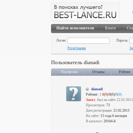
Найти исполнителя
Блоги
Ста
Логин:
Пароль:
Регистрация
За
Пользователь dianadi
Портфолио
Отзывы
Рейтинг
dianadi
Рейтинг:
1
0(0)
/0(0)/
0(0)
Занят
, был на сайте 22.02.2013
Просмотров:
73
Дата регистрации:
21.02.2013
На сайте:
13 года 6 месяцев
В каталоге:
20164-й