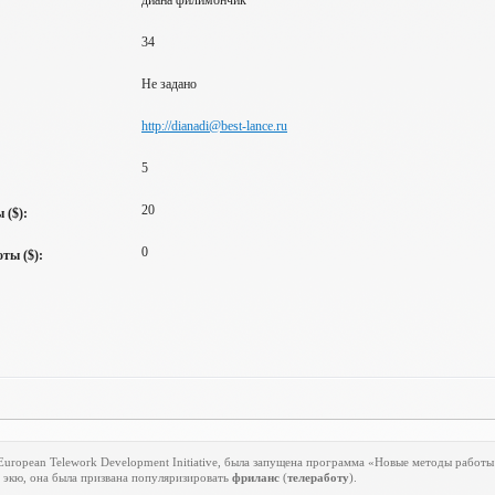
диана филимончик
34
Не задано
http://dianadi@best-lance.ru
5
20
 ($):
0
ты ($):
European
Telework
Development
Initiative
, была запущена программа «Новые методы работы 
 экю, она была призвана популяризировать
фриланс
(
телеработу
).