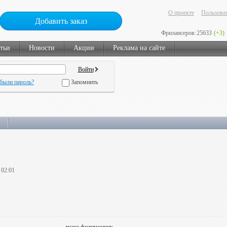
О проекте
Пользоват
Добавить заказ
Фрилансеров:
25633
(+3)
тьи
Новости
Акции
Реклама на сайте
были пароль?
Запомнить
 02:01