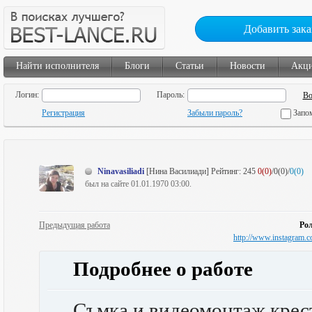
Добавить зака
Найти исполнителя
Блоги
Статьи
Новости
Акц
Логин:
Пароль:
Регистрация
Забыли пароль?
Запо
Ninavasiliadi
[Нина Василиади]
Рейтинг:
245
0(0)
/0(0)/
0(0)
был на сайте 01.01.1970 03:00.
Предыдущая работа
Ро
http://www.instagra
Подробнее о работе
Съмка и видеомонтаж крес