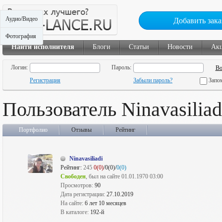
Аудио/Видео
Добавить зака
Фотография
Найти исполнителя
Блоги
Статьи
Новости
Ак
Логин:
Пароль:
Регистрация
Забыли пароль?
Запо
Пользователь Ninavasiliad
Портфолио
Отзывы
Рейтинг
Ninavasiliadi
Рейтинг:
245
0(0)
/0(0)/
0(0)
Свободен
, был на сайте 01.01.1970 03:00
Просмотров:
90
Дата регистрации:
27.10.2019
На сайте:
6 лет 10 месяцев
В каталоге:
192-й