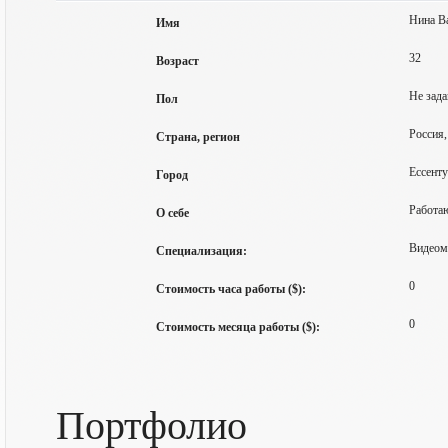
Нина В
Имя
32
Возраст
Не зада
Пол
Россия,
Страна, регион
Ессент
Город
Работаю
О себе
Видеомо
Специализация:
0
Стоимость часа работы ($):
0
Стоимость месяца работы ($):
Портфолио