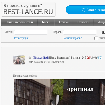
Добавить зака
Найти исполнителя
Блоги
Статьи
Новости
Акц
Логин:
Пароль:
Регистрация
Забыли пароль?
Запо
Ninavasiliadi
[Нина Василиади]
Рейтинг:
245
0(0)
/0(0)/
0(0)
был на сайте 01.01.1970 03:00.
Предыдущая работа