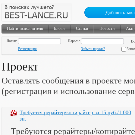
Добавить зака
Найти исполнителя
Блоги
Статьи
Новости
Акц
Логин:
Пароль:
Регистрация
Забыли пароль?
Запо
Проект
Оставлять сообщения в проекте мо
(регистрация и использование сер
Требуется рерайтер/копирайтер за 15 руб./1 000
зн.
Требуются рерайтеры/копирайте