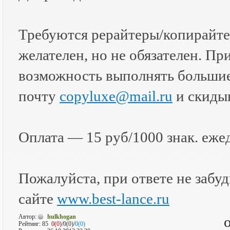
Требуются рерайтеры/копирайте
желателен, но не обязателен. Пр
возможность выполнять большие
почту
copyluxe@mail.ru
и скиды
Оплата — 15 руб/1000 знак. еже
Пожалуйста, при ответе не забудь
сайте
www.best-lance.ru
Автор:
hulkhogan
Рейтинг:
85
0(0)
/0(0)/
0(0)