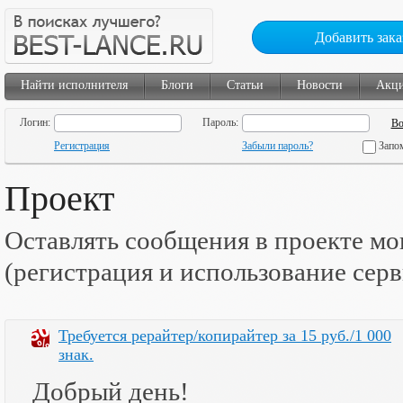
Добавить зака
Найти исполнителя
Блоги
Статьи
Новости
Акц
Логин:
Пароль:
Регистрация
Забыли пароль?
Запо
Проект
Оставлять сообщения в проекте мо
(регистрация и использование сер
Требуется рерайтер/копирайтер за 15 руб./1 000
знак.
Добрый день!