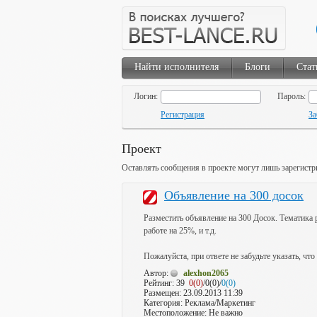
Найти исполнителя
Блоги
Стат
Логин:
Пароль:
Регистрация
За
Проект
Оставлять сообщения в проекте могут лишь зарегистр
Объявление на 300 досок
Разместить объявление на 300 Досок. Тематика р
работе на 25%, и т.д.
Пожалуйста, при ответе не забудьте указать, что
Автор:
alexhon2065
Рейтинг:
39
0(0)
/0(0)/
0(0)
Размещен: 23.09.2013 11:39
Категория: Реклама/Маркетинг
Местоположение: Не важно