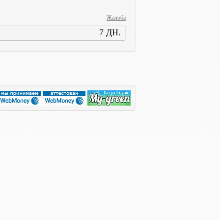
Жалоба
7 ДН.