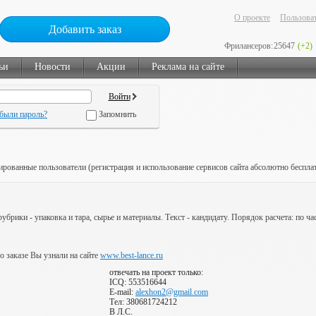
О проекте
Пользоват
Добавить заказ
Фрилансеров:
25647
(+2)
ьи
Новости
Акции
Реклама на сайте
были пароль?
Запомнить
ированные пользователи (регистрация и использование сервисов сайта абсолютно беспла
убрики - упаковка и тара, сырье и материалы. Текст - кандидату. Порядок расчета: по ча
 о заказе Вы узнали на сайте
www.best-lance.ru
отвечать на проект только:
ICQ: 553516644
E-mail:
alexhon2@gmail.com
Тел: 380681724212
В Л.С.