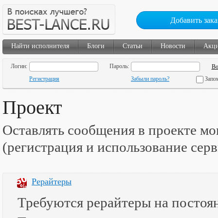
Добавить зака
Найти исполнителя
Блоги
Статьи
Новости
Акц
Логин:
Пароль:
Регистрация
Забыли пароль?
Запо
Проект
Оставлять сообщения в проекте мо
(регистрация и использование сер
Рерайтеры
Требуются рерайтеры на постоя