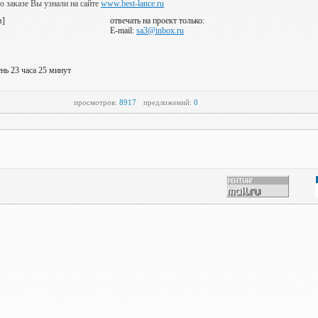
 о заказе Вы узнали на сайте
www.best-lance.ru
в]
отвечать на проект только:
E-mail:
sa3@inbox.ru
нь 23 часа 25 минут
просмотров:
8917
предложений:
0