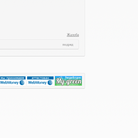
Жалоба
подряд