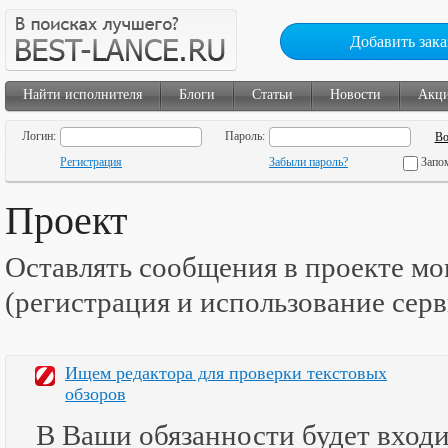
Добавить зака
Найти исполнителя
Блоги
Статьи
Новости
Акц
Логин:
Пароль:
Регистрация
Забыли пароль?
Запо
Проект
Оставлять сообщения в проекте мо
(регистрация и использование сер
Ищем редактора для проверки текстовых
обзоров
В Ваши обязанности будет входи