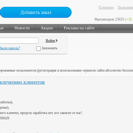
О проекте
Пользоват
Добавить заказ
Фрилансеров:
25635
(+5)
ьи
Новости
Акции
Реклама на сайте
были пароль?
Запомнить
ированные пользователи (регистрация и использование сервисов сайта абсолютно беспла
ивлечению клиентов
работка),
ремя),
го клиента, предела заработка нет, все зависит от вас!
709429