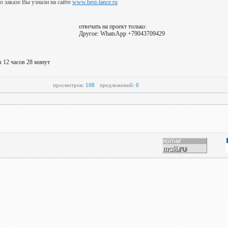
 о заказе Вы узнали на сайте
www.best-lance.ru
отвечать на проект только:
Другое: WhatsApp +79043709429
я 12 часов 28 минут
просмотров:
108
предложений:
0