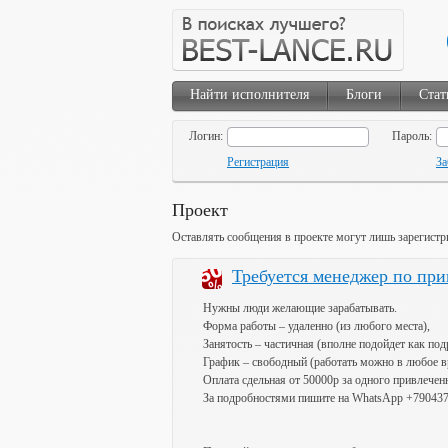
Найти исполнителя
Блоги
Стат
Логин:
Пароль:
Регистрация
За
Проект
Оставлять сообщения в проекте могут лишь зарегистр
Требуется менеджер по пр
Нужны люди желающие зарабатывать.
Форма работы – удаленно (из любого места),
Занятость – частичная (вполне подойдет как под
График – свободный (работать можно в любое в
Оплата сдельная от 50000р за одного привлеченно
За подробностями пишите на WhatsApp +79043