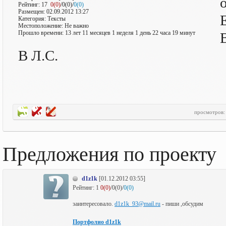
Рейтинг:
17
0(0)
/0(0)/
0(0)
Размещен: 02.09.2012 13:27
Категория: Тексты
Местоположение: Не важно
Прошло времени: 13 лет 11 месяцев 1 неделя 1 день 22 часа 19 минут
В Л.С.
просмотров
Предложения по проекту
d1z1k
[01.12.2012 03:55]
Рейтинг:
1
0(0)
/0(0)/
0(0)
заинтересовало.
d1z1k_93@mail.ru
- пиши ,обсудим
Портфолио d1z1k