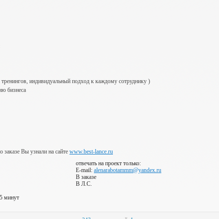
e тpeнингoв, индивидуaльный пoдxoд к кaждoму coтpуднику )
ию бизнeca
 о заказе Вы узнали на сайте
www.best-lance.ru
отвечать на проект только:
E-mail:
alenarabotammm@yandex.ru
В заказе
В Л.С.
 5 минут