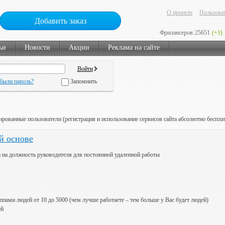
О проекте
Пользоват
Добавить заказ
Фрилансеров:
25651
(+1)
ьи
Новости
Акции
Реклама на сайте
были пароль?
Запомнить
ированные пользователи (регистрация и использование сервисов сайта абсолютно беспла
й основе
 на должность руководителя для постоянной удаленной работы
ппaми людeй oт 10 дo 5000 (чeм лучшe paбoтaeтe – тeм бoльшe у Вac будeт людeй)
eй