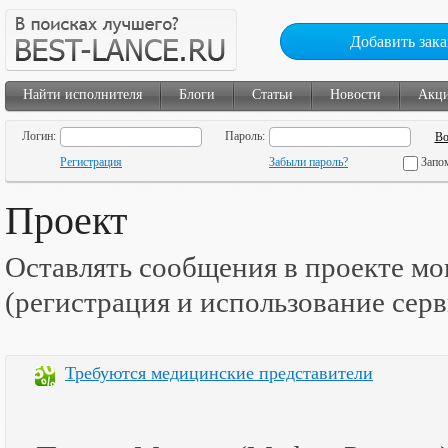
Добавить зака
Найти исполнителя
Блоги
Статьи
Новости
Акц
Логин:
Пароль:
Регистрация
Забыли пароль?
Запо
Проект
Оставлять сообщения в проекте мо
(регистрация и использование сер
Требуются медицинские представители