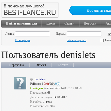
Добавить зака
Найти исполнителя
Блоги
Статьи
Новости
Ак
Логин:
Пароль:
Регистрация
Забыли пароль?
Запо
Пользователь denislets
Портфолио
Отзывы
Рейтинг
denislets
Рейтинг:
1
0(0)
/0(0)/
0(0)
Свободен
, был на сайте 14.08.2012 18:59
Просмотров:
63
Дата регистрации:
14.08.2012
На сайте:
14 года
В каталоге:
20170-й