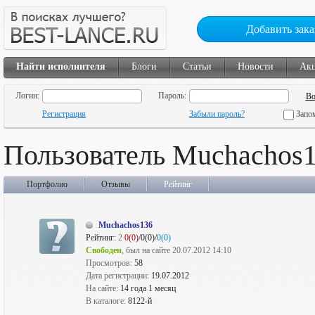
Добавить зака
Найти исполнителя
Блоги
Статьи
Новости
Ак
Логин:
Пароль:
Регистрация
Забыли пароль?
Запо
Пользователь Muchachos
Портфолио
Отзывы
Рейтинг
Muchachos136
Рейтинг:
2
0(0)
/0(0)/
0(0)
Свободен
, был на сайте 20.07.2012 14:10
Просмотров:
58
Дата регистрации:
19.07.2012
На сайте:
14 года 1 месяц
В каталоге:
8122-й