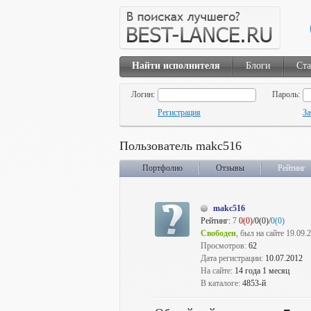
Найти исполнителя
Блоги
Ста
Логин:
Пароль:
Регистрация
За
Пользователь makc516
Портфолио
Отзывы
Рейтинг
makc516
Рейтинг:
7
0(0)
/0(0)/
0(0)
Свободен
, был на сайте 19.09.
Просмотров:
62
Дата регистрации:
10.07.2012
На сайте:
14 года 1 месяц
В каталоге:
4853-й