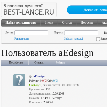
Добавить зака
Найти исполнителя
Блоги
Статьи
Новости
Ак
Логин:
Пароль:
Регистрация
Забыли пароль?
Запо
Пользователь aEdesign
Портфолио
Отзывы
Рейтинг
aEdesign
Рейтинг:
0
0(0)
/0(0)/
0(0)
Свободен
, был на сайте 03.01.2010 10:58
Просмотров:
157
Дата регистрации:
10.09.2008
На сайте:
17 лет 11 месяцев
В каталоге:
25643-й