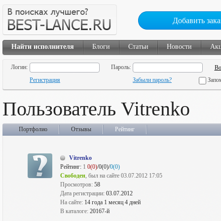
Добавить зака
Найти исполнителя
Блоги
Статьи
Новости
Ак
Логин:
Пароль:
Регистрация
Забыли пароль?
Запо
Пользователь Vitrenko
Портфолио
Отзывы
Рейтинг
Vitrenko
Рейтинг:
1
0(0)
/0(0)/
0(0)
Свободен
, был на сайте 03.07.2012 17:05
Просмотров:
58
Дата регистрации:
03.07.2012
На сайте:
14 года 1 месяц 4 дней
В каталоге:
20167-й