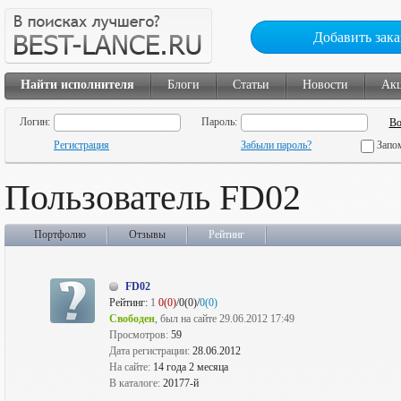
Добавить зака
Найти исполнителя
Блоги
Статьи
Новости
Ак
Логин:
Пароль:
Регистрация
Забыли пароль?
Запо
Пользователь FD02
Портфолио
Отзывы
Рейтинг
FD02
Рейтинг:
1
0(0)
/0(0)/
0(0)
Свободен
, был на сайте 29.06.2012 17:49
Просмотров:
59
Дата регистрации:
28.06.2012
На сайте:
14 года 2 месяца
В каталоге:
20177-й