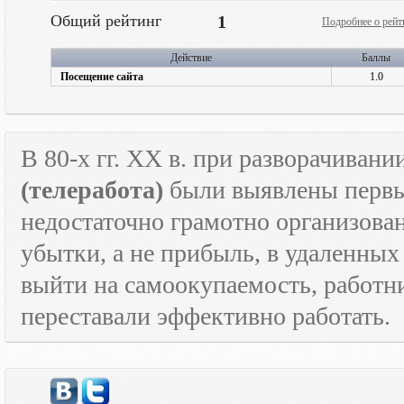
Общий рейтинг
1
Подробнее о рейт
Действие
Баллы
Посещение сайта
1.0
В 80-х гг.
XX
в. при разворачивани
(телеработа)
были выявлены первые
недостаточно грамотно организова
убытки, а не прибыль, в удаленных
выйти на самоокупаемость, работн
переставали эффективно работать.