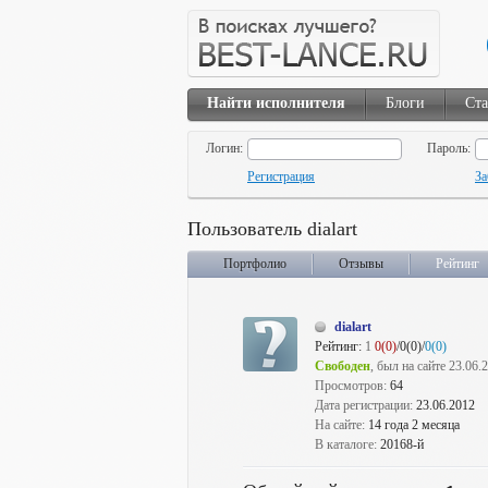
Найти исполнителя
Блоги
Ста
Логин:
Пароль:
Регистрация
За
Пользователь dialart
Портфолио
Отзывы
Рейтинг
dialart
Рейтинг:
1
0(0)
/0(0)/
0(0)
Свободен
, был на сайте 23.06.
Просмотров:
64
Дата регистрации:
23.06.2012
На сайте:
14 года 2 месяца
В каталоге:
20168-й