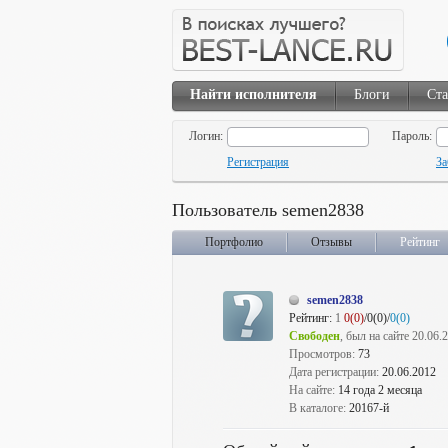
Найти исполнителя
Блоги
Ста
Логин:
Пароль:
Регистрация
За
Пользователь semen2838
Портфолио
Отзывы
Рейтинг
semen2838
Рейтинг:
1
0(0)
/0(0)/
0(0)
Свободен
, был на сайте 20.06.
Просмотров:
73
Дата регистрации:
20.06.2012
На сайте:
14 года 2 месяца
В каталоге:
20167-й