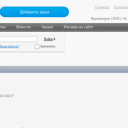
О проекте
Пользоват
Добавить заказ
Фрилансеров:
25636
(+0)
тьи
Новости
Акции
Реклама на сайте
были пароль?
Запомнить
2012 04:57