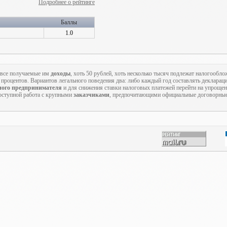
Подробнее о рейтинге
Баллы
1.0
о все получаемые им
доходы
, хоть 50 рублей, хоть несколько тысяч подлежат налогообл
3 процентов. Вариантов легального поведения два: либо каждый год составлять деклара
ного предпринимателя
и для снижения ставки налоговых платежей перейти на упроще
доступной работа с крупными
заказчиками
, предпочитающими официальные договорны