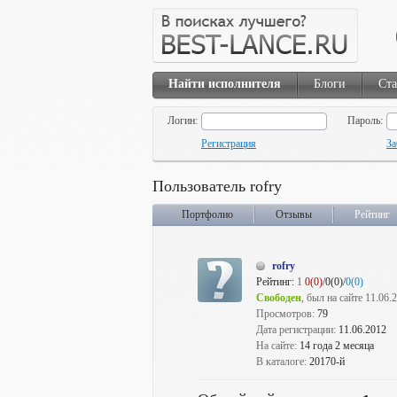
Найти исполнителя
Блоги
Ста
Логин:
Пароль:
Регистрация
За
Пользователь rofry
Портфолио
Отзывы
Рейтинг
rofry
Рейтинг:
1
0(0)
/0(0)/
0(0)
Свободен
, был на сайте 11.06.
Просмотров:
79
Дата регистрации:
11.06.2012
На сайте:
14 года 2 месяца
В каталоге:
20170-й