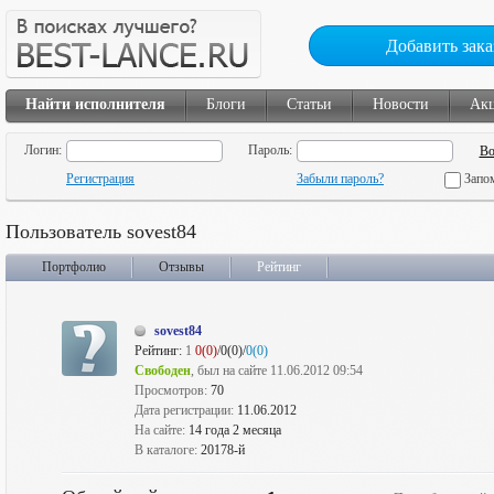
Добавить зака
Найти исполнителя
Блоги
Статьи
Новости
Ак
Логин:
Пароль:
Регистрация
Забыли пароль?
Запо
Пользователь sovest84
Портфолио
Отзывы
Рейтинг
sovest84
Рейтинг:
1
0(0)
/0(0)/
0(0)
Свободен
, был на сайте 11.06.2012 09:54
Просмотров:
70
Дата регистрации:
11.06.2012
На сайте:
14 года 2 месяца
В каталоге:
20178-й