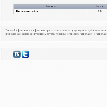
Действие
Баллы
Посещение сайта
1.0
Понятий
«фри-ланс»
и
«фри-лансер»
на самом деле не существует, подобные термин
имя было уже занято конкурентом, потому правильно говорить
«фриланс»
и
«фрилан