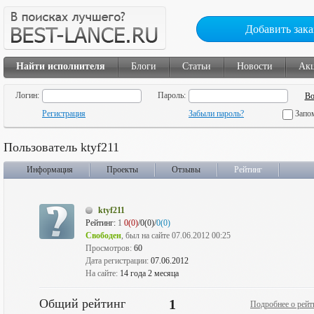
Добавить зака
Найти исполнителя
Блоги
Статьи
Новости
Ак
Логин:
Пароль:
Регистрация
Забыли пароль?
Запо
Пользователь ktyf211
Информация
Проекты
Отзывы
Рейтинг
ktyf211
Рейтинг:
1
0(0)
/0(0)/
0(0)
Свободен
, был на сайте 07.06.2012 00:25
Просмотров:
60
Дата регистрации:
07.06.2012
На сайте:
14 года 2 месяца
Общий рейтинг
1
Подробнее о рейт