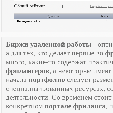
Общий рейтинг
1
Подробнее о рейт
Действие
Баллы
Посещение сайта
1.0
Биржи удаленной работы
- опт
а для тех, кто делает первые во
ф
много, какие-то содержат практ
фрилансеров
, а некоторые имею
начала
портфолио
следует разме
специализированных ресурсах, 
деятельности. Со временем стоит
конкретном
портале фриланса
, 