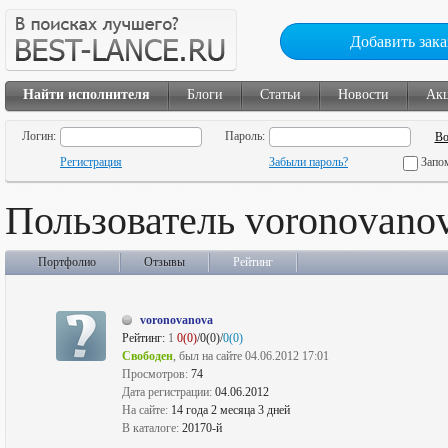
Добавить зака
Найти исполнителя
Блоги
Статьи
Новости
Ак
Логин:
Пароль:
Регистрация
Забыли пароль?
Запо
Пользователь voronovano
Портфолио
Отзывы
Рейтинг
voronovanova
Рейтинг:
1
0(0)
/0(0)/
0(0)
Свободен
, был на сайте 04.06.2012 17:01
Просмотров:
74
Дата регистрации:
04.06.2012
На сайте:
14 года 2 месяца 3 дней
В каталоге:
20170-й