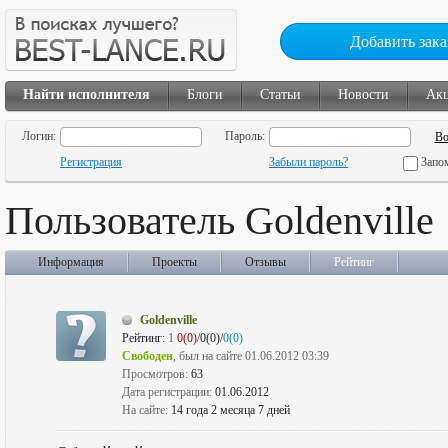
Добавить зака
Найти исполнителя
Блоги
Статьи
Новости
Ак
Логин:
Пароль:
Регистрация
Забыли пароль?
Запо
Пользователь Goldenville
Информация
Проекты
Отзывы
Рейтинг
Goldenville
Рейтинг:
1
0(0)
/0(0)/
0(0)
Свободен
, был на сайте 01.06.2012 03:39
Просмотров:
63
Дата регистрации:
01.06.2012
На сайте:
14 года 2 месяца 7 дней