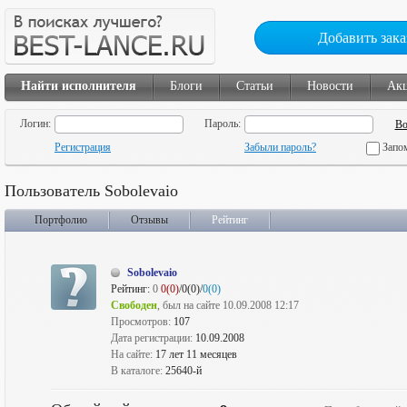
Добавить зака
Найти исполнителя
Блоги
Статьи
Новости
Ак
Логин:
Пароль:
Регистрация
Забыли пароль?
Запо
Пользователь Sobolevaio
Портфолио
Отзывы
Рейтинг
Sobolevaio
Рейтинг:
0
0(0)
/0(0)/
0(0)
Свободен
, был на сайте 10.09.2008 12:17
Просмотров:
107
Дата регистрации:
10.09.2008
На сайте:
17 лет 11 месяцев
В каталоге:
25640-й