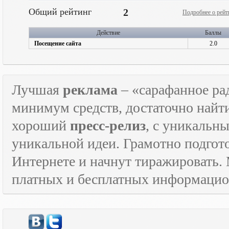
Общий рейтинг
2
Подробнее о рейт
Действие
Баллы
Посещение сайта
2.0
Лучшая
реклама
– «сарафанное рад
минимум средств, достаточно найт
хороший
пресс-релиз
, с уникаль
уникальной идеи. Грамотно подго
Интернете и начнут тиражировать. 
платных и бесплатных информаци