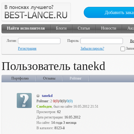
Добавить зака
Найти исполнителя
Блоги
Статьи
Новости
Ак
Логин:
Пароль:
Регистрация
Забыли пароль?
Запо
Пользователь tanekd
Портфолио
Отзывы
Рейтинг
tanekd
Рейтинг:
2
0(0)
/0(0)/
0(0)
Свободен
, был на сайте 16.05.2012 21:51
Просмотров:
62
Дата регистрации:
16.05.2012
На сайте:
14 года 3 месяца
В каталоге:
8123-й