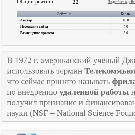
Общий рейтинг
22
Подробнее о рейт
Действие
Баллы
Аватар
10.0
Посещение сайта
4.0
Размещение проекта
8.0
В 1972 г. американский учёный Дж
использовать термин
Телекоммьют
что сейчас принято называть
фрил
по внедрению
удаленной работы
н
получил признание и финансирова
науки (
NSF
–
National
Science
Found