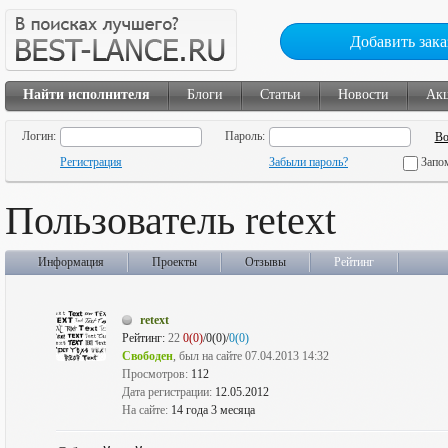
Добавить зака
Найти исполнителя
Блоги
Статьи
Новости
Ак
Логин:
Пароль:
Регистрация
Забыли пароль?
Запо
Пользователь retext
Информация
Проекты
Отзывы
Рейтинг
retext
Рейтинг:
22
0(0)
/0(0)/
0(0)
Свободен
, был на сайте 07.04.2013 14:32
Просмотров:
112
Дата регистрации:
12.05.2012
На сайте:
14 года 3 месяца