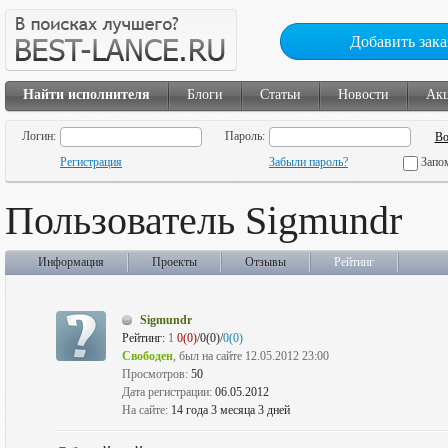
Добавить зака
Найти исполнителя
Блоги
Статьи
Новости
Ак
Логин:
Пароль:
Регистрация
Забыли пароль?
Запо
Пользователь Sigmundr
Информация
Проекты
Отзывы
Рейтинг
Sigmundr
Рейтинг:
1
0(0)
/0(0)/
0(0)
Свободен
, был на сайте 12.05.2012 23:00
Просмотров:
50
Дата регистрации:
06.05.2012
На сайте:
14 года 3 месяца 3 дней