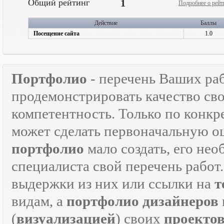
Общий рейтинг
1
Подробнее о рейт
Действие
Баллы
Посещение сайта
1.0
Портфолио
- перечень Ваших ра
продемонстрировать качество св
компетентность. Только по кон
может сделать первоначальную о
портфолио
мало создать, его не
специалиста свой перечень работ
выдержки из них или ссылки на
т
видам, а
портфолио дизайнеров
(
визуализацией
) своих
проекто