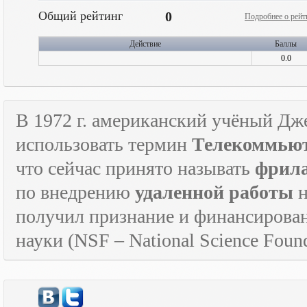
Общий рейтинг
0
Подробнее о рейт
Действие
Баллы
0.0
В 1972 г. американский учёный Дж
использовать термин
Телекоммьют
что сейчас принято называть
фрил
по внедрению
удаленной работы
н
получил признание и финансирова
науки (
NSF
–
National
Science
Found