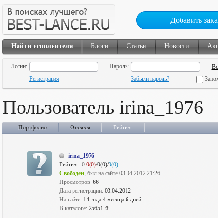
Добавить зака
Найти исполнителя
Блоги
Статьи
Новости
Ак
Логин:
Пароль:
Регистрация
Забыли пароль?
Запо
Пользователь irina_1976
Портфолио
Отзывы
Рейтинг
irina_1976
Рейтинг:
0
0(0)
/0(0)/
0(0)
Свободен
, был на сайте 03.04.2012 21:26
Просмотров:
66
Дата регистрации:
03.04.2012
На сайте:
14 года 4 месяца 6 дней
В каталоге:
25651-й