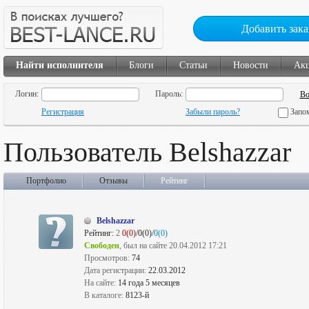
Добавить зака
Найти исполнителя
Блоги
Статьи
Новости
Ак
Логин:
Пароль:
Регистрация
Забыли пароль?
Запо
Пользователь Belshazzar
Портфолио
Отзывы
Рейтинг
Belshazzar
Рейтинг:
2
0(0)
/0(0)/
0(0)
Свободен
, был на сайте 20.04.2012 17:21
Просмотров:
74
Дата регистрации:
22.03.2012
На сайте:
14 года 5 месяцев
В каталоге:
8123-й