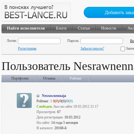
Добавить зака
Найти исполнителя
Блоги
Статьи
Новости
Ак
Логин:
Пароль:
Регистрация
Забыли пароль?
Запо
Пользователь Nesrawnenn
Портфолио
Отзывы
Рейтинг
Nesrawnennaja
Рейтинг:
1
0(0)
/0(0)/
0(0)
Свободен
, был на сайте 18.03.2012 21:17
Просмотров:
67
Дата регистрации:
18.03.2012
На сайте:
14 года 5 месяцев
В каталоге:
20168-й