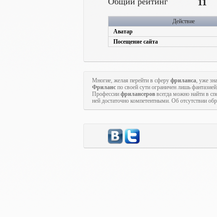
Общий рейтинг
11
Действие
Аватар
Посещение сайта
Многие, желая перейти в сферу
фриланса
, уже зн
Фриланс
по своей сути ограничен лишь фантазией
Профессии
фрилансеров
всегда можно найти в с
ней достаточно компетентными. Об отсутствии обр