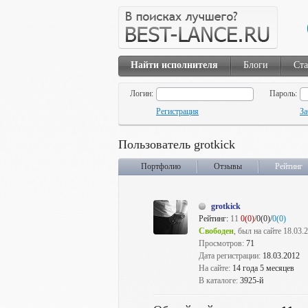
Найти исполнителя
Блоги
Ста
Логин:
Пароль:
Регистрация
За
Пользователь grotkick
Портфолио
Отзывы
Рейтинг
grotkick
Рейтинг:
11
0(0)
/0(0)/
0(0)
Свободен
, был на сайте 18.03.
Просмотров:
71
Дата регистрации:
18.03.2012
На сайте:
14 года 5 месяцев
В каталоге:
3925-й