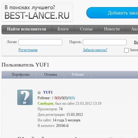
Добавить зака
Найти исполнителя
Блоги
Статьи
Новости
Ак
Логин:
Пароль:
Регистрация
Забыли пароль?
Запо
Пользователь YUF1
Портфолио
Отзывы
Рейтинг
YUF1
Рейтинг:
1
0(0)
/0(0)/
0(0)
Свободен
, был на сайте 23.03.2012 13:19
Просмотров:
74
Дата регистрации:
15.03.2012
На сайте:
14 года 5 месяцев
В каталоге:
20166-й