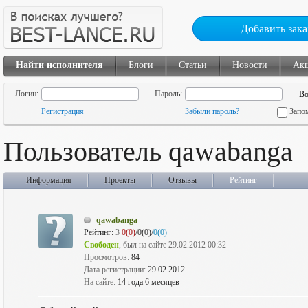
Добавить зака
Найти исполнителя
Блоги
Статьи
Новости
Ак
Логин:
Пароль:
Регистрация
Забыли пароль?
Запо
Пользователь qawabanga
Информация
Проекты
Отзывы
Рейтинг
qawabanga
Рейтинг:
3
0(0)
/0(0)/
0(0)
Свободен
, был на сайте 29.02.2012 00:32
Просмотров:
84
Дата регистрации:
29.02.2012
На сайте:
14 года 6 месяцев