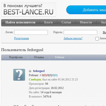
Добавить зака
Найти исполнителя
Блоги
Статьи
Новости
Ак
Логин:
Пароль:
Регистрация
Забыли пароль?
Запо
Пользователь fedorgusl
Портфолио
Отзывы
Рейтинг
fedorgusl
Рейтинг:
4
0(0)
/0(0)/
0(0)
Свободен
, был на сайте 01.04.2012 21:23
Просмотров:
94
Дата регистрации:
26.02.2012
На сайте:
14 года 6 месяцев
В каталоге:
5476-й