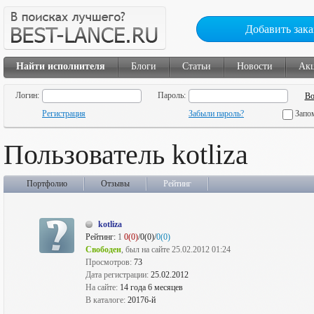
Добавить зака
Найти исполнителя
Блоги
Статьи
Новости
Ак
Логин:
Пароль:
Регистрация
Забыли пароль?
Запо
Пользователь kotliza
Портфолио
Отзывы
Рейтинг
kotliza
Рейтинг:
1
0(0)
/0(0)/
0(0)
Свободен
, был на сайте 25.02.2012 01:24
Просмотров:
73
Дата регистрации:
25.02.2012
На сайте:
14 года 6 месяцев
В каталоге:
20176-й