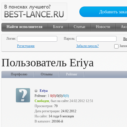
Добавить зака
Найти исполнителя
Блоги
Статьи
Новости
Ак
Логин:
Пароль:
Регистрация
Забыли пароль?
Запо
Пользователь Eriya
Портфолио
Отзывы
Рейтинг
Eriya
Рейтинг:
1
0(0)
/0(0)/
0(0)
Свободен
, был на сайте 24.02.2012 12:51
Просмотров:
79
Дата регистрации:
24.02.2012
На сайте:
14 года 6 месяцев
В каталоге:
20166-й