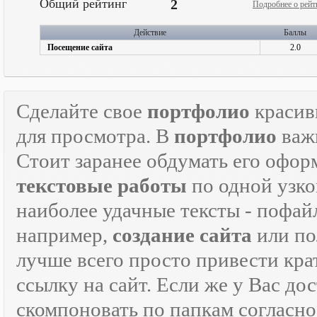
Общий рейтинг
2
Подробнее о рейт
Действие
Баллы
Посещение сайта
2.0
Сделайте свое
портфолио
красив
для просмотра. В
портфолио
важн
Стоит заранее обдумать его офор
текстовые работы
по одной узко
наиболее удачные тексты - пофай
например,
создание сайта
или по
лучше всего просто привести кра
ссылку на сайт. Если же у Вас дос
скомпоновать по папкам согласно