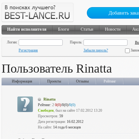
Добавить зака
Найти исполнителя
Блоги
Статьи
Новости
Ак
Логин:
Пароль:
Регистрация
Забыли пароль?
Запо
Пользователь Rinatta
Информация
Проекты
Отзывы
Рейтинг
Rinatta
Рейтинг:
2
0(0)
/0(0)/
0(0)
Свободен
, был на сайте 17.02.2012 13:20
Просмотров:
59
Дата регистрации:
16.02.2012
На сайте:
14 года 6 месяцев