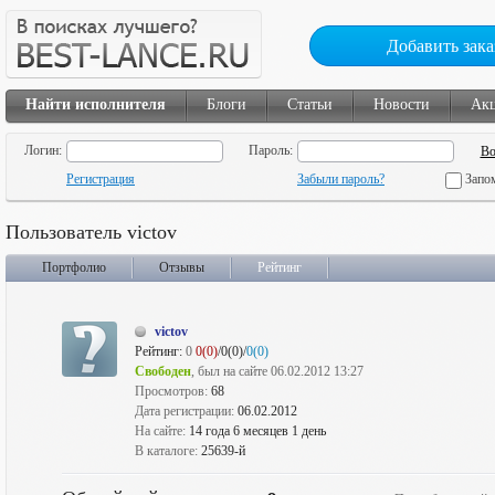
Добавить зака
Найти исполнителя
Блоги
Статьи
Новости
Ак
Логин:
Пароль:
Регистрация
Забыли пароль?
Запо
Пользователь victov
Портфолио
Отзывы
Рейтинг
victov
Рейтинг:
0
0(0)
/0(0)/
0(0)
Свободен
, был на сайте 06.02.2012 13:27
Просмотров:
68
Дата регистрации:
06.02.2012
На сайте:
14 года 6 месяцев 1 день
В каталоге:
25639-й