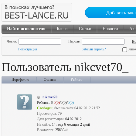
Добавить зака
Найти исполнителя
Блоги
Статьи
Новости
Ак
Логин:
Пароль:
Регистрация
Забыли пароль?
Запо
Пользователь nikcvet70_
Портфолио
Отзывы
Рейтинг
nikcvet70_
Рейтинг:
0
0(0)
/0(0)/
0(0)
Свободен
, был на сайте 04.02.2012 21:52
Просмотров:
79
Дата регистрации:
04.02.2012
На сайте:
14 года 6 месяцев 2 дней
В каталоге:
25639-й