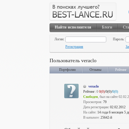
Найти исполнителя
Блоги
Ста
Логин:
Пароль:
Регистрация
За
Пользователь veraclo
Портфолио
Отзывы
Рейтинг
veraclo
Рейтинг:
0
0(0)
/0(0)/
0(0)
Свободен
, был на сайте 02.02.
Просмотров:
79
Дата регистрации:
02.02.2012
На сайте:
14 года 6 месяцев 5 д
В каталоге:
25642-й