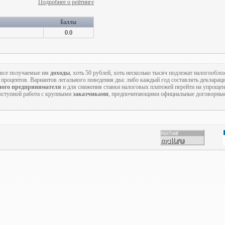
Подробнее о рейтинге
Баллы
0.0
о все получаемые им
доходы
, хоть 50 рублей, хоть несколько тысяч подлежат налогообл
3 процентов. Вариантов легального поведения два: либо каждый год составлять деклара
ного предпринимателя
и для снижения ставки налоговых платежей перейти на упроще
доступной работа с крупными
заказчиками
, предпочитающими официальные договорны