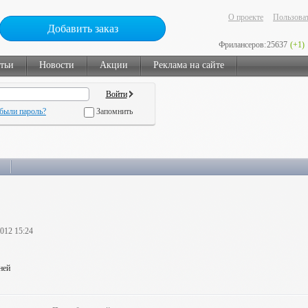
О проекте
Пользоват
Добавить заказ
Фрилансеров:
25637
(+1)
тьи
Новости
Акции
Реклама на сайте
были пароль?
Запомнить
2012 15:24
ней