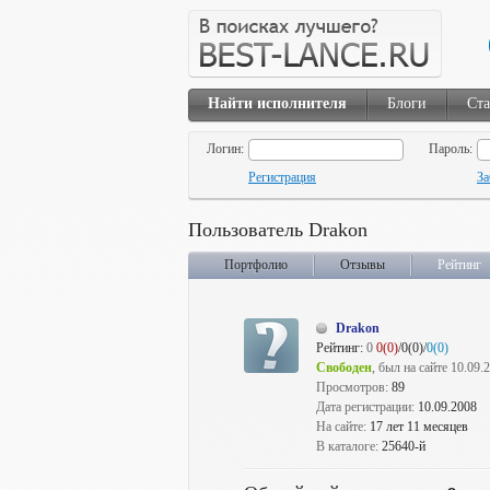
Найти исполнителя
Блоги
Ста
Логин:
Пароль:
Регистрация
За
Пользователь Drakon
Портфолио
Отзывы
Рейтинг
Drakon
Рейтинг:
0
0(0)
/0(0)/
0(0)
Свободен
, был на сайте 10.09.
Просмотров:
89
Дата регистрации:
10.09.2008
На сайте:
17 лет 11 месяцев
В каталоге:
25640-й