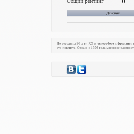
Общий рейтинг
0
Действие
До середины 90-х гг.
XX
в.
телеработе
и
фрилансу
н
это повлиять. Однако с 1996 года массовое распрос