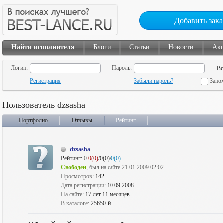
Добавить зака
Найти исполнителя
Блоги
Статьи
Новости
Ак
Логин:
Пароль:
Регистрация
Забыли пароль?
Запо
Пользователь dzsasha
Портфолио
Отзывы
Рейтинг
dzsasha
Рейтинг:
0
0(0)
/0(0)/
0(0)
Свободен
, был на сайте 21.01.2009 02:02
Просмотров:
142
Дата регистрации:
10.09.2008
На сайте:
17 лет 11 месяцев
В каталоге:
25650-й