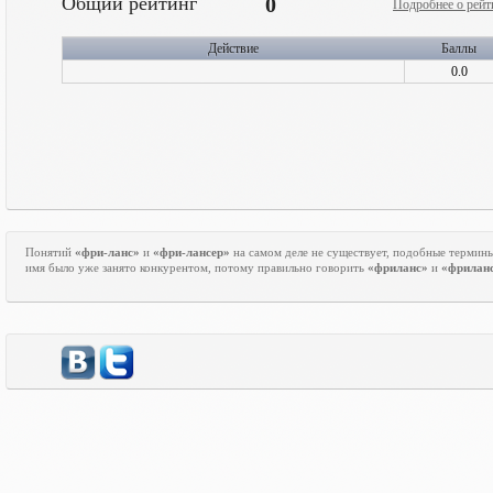
Общий рейтинг
0
Подробнее о рейт
Действие
Баллы
0.0
Понятий
«фри-ланс»
и
«фри-лансер»
на самом деле не существует, подобные термин
имя было уже занято конкурентом, потому правильно говорить
«фриланс»
и
«фрилан