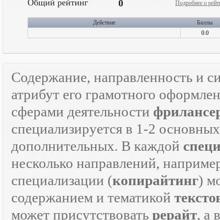
Общий рейтинг
0
Подробнее о рейт
Действие
Баллы
0.0
Содержание, направленность и с
атрибут его грамотного оформле
сферами деятельности
фрилансе
специализируется в 1-2 основны
дополнительных. В каждой
спец
несколько направлений, наприме
специализации (
копирайтинг
) м
содержанием и тематикой
тексто
может присутствовать
рерайт
, а