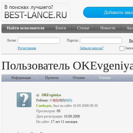
Добавить зака
Найти исполнителя
Блоги
Статьи
Новости
Ак
Логин:
Пароль:
Регистрация
Забыли пароль?
Запо
Пользователь OKEvgeniy
Информация
Проекты
Отзывы
Рейтинг
OKEvgeniya
Рейтинг:
0
0(0)
/0(0)/
0(0)
Свободен
, был на сайте 10.09.2008 08:30
Просмотров:
69
Дата регистрации:
10.09.2008
На сайте:
17 лет 11 месяцев