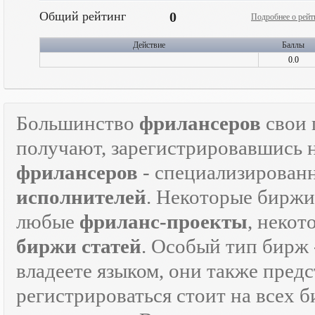
Общий рейтинг
0
Подробнее о рейт
Действие
Баллы
0.0
Большинство
фрилансеров
свои 
получают, зарегистрировавшись 
фрилансеров
- специализирован
исполнителей
. Некоторые биржи
любые
фриланс-проекты
, некот
биржи статей
. Особый тип бирж 
владеете языком, они также предс
регистрироваться стоит на всех 