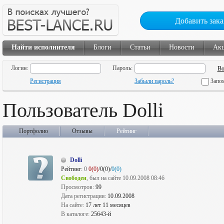
Добавить зака
Найти исполнителя
Блоги
Статьи
Новости
Ак
Логин:
Пароль:
Регистрация
Забыли пароль?
Запо
Пользователь Dolli
Портфолио
Отзывы
Рейтинг
Dolli
Рейтинг:
0
0(0)
/0(0)/
0(0)
Свободен
, был на сайте 10.09.2008 08:46
Просмотров:
99
Дата регистрации:
10.09.2008
На сайте:
17 лет 11 месяцев
В каталоге:
25643-й